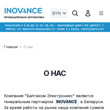
Open search menu
Open user men
BYN
Open m
ПРОМЫШЛЕННАЯ АВТОМАТИКА
РАБОТАЕМ С 9.00 ДО 17.30. СБ, ВС – ВЫХОДНЫЕ ДНИ ● ПО АДРЕСУ: Г.
МИНСК, УЛ. МИХАСЯ ЛЫНЬКОВА 27, ОФИС 6 ● EMAIL:
INFO@INOVA.BY
Главная
О нас
О НАС
Компания "Балтаком Электроникс" является
генеральным партнером
INOVANCE
в Беларуси.
За время работы на рынке наша компания сумела