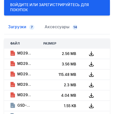
ВОЙДИТЕ ИЛИ ЗАРЕГИСТРИРУЙТЕСЬ ДЛЯ
ПОКУПОК
Загрузки
Аксессуары
7
14
ФАЙЛ
РАЗМЕР
СКАЧАТЬ
MD290-INT. Brochure (EN, A00, 2025)
2.56 MB
MD290. Брошюра (RU, 2020)
3.56 MB
MD290. User Guide (EN, B06, 2025)
115.48 MB
MD290. Руководство по быстрому запуску (RU, 2024)
2.3 MB
MD290. Руководство по эксплуатации (RU, 2020)
4.04 MB
GSD-файл конфигурации платы Profibus для MD290
1.55 KB