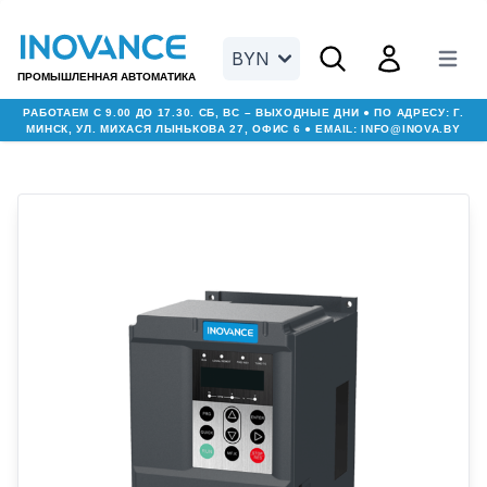
Open search menu
Open user men
BYN
Open m
ПРОМЫШЛЕННАЯ АВТОМАТИКА
РАБОТАЕМ С 9.00 ДО 17.30. СБ, ВС – ВЫХОДНЫЕ ДНИ ● ПО АДРЕСУ: Г.
МИНСК, УЛ. МИХАСЯ ЛЫНЬКОВА 27, ОФИС 6 ● EMAIL:
INFO@INOVA.BY
Увеличить изображение