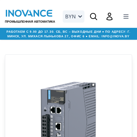
Open search menu
Open user men
BYN
Open m
ПРОМЫШЛЕННАЯ АВТОМАТИКА
РАБОТАЕМ С 9.00 ДО 17.30. СБ, ВС – ВЫХОДНЫЕ ДНИ ● ПО АДРЕСУ: Г.
МИНСК, УЛ. МИХАСЯ ЛЫНЬКОВА 27, ОФИС 6 ● EMAIL:
INFO@INOVA.BY
Увеличить изображение