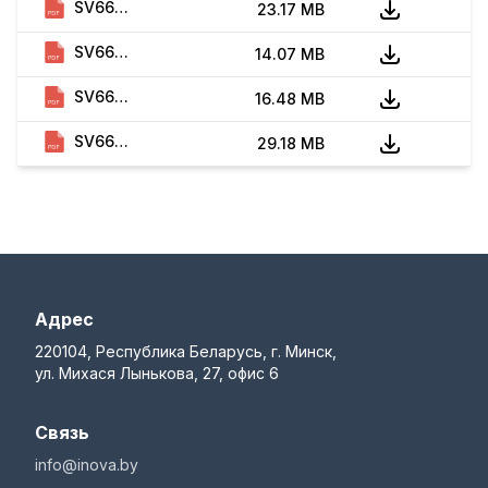
SV660N. Function Guide (EN, C00, 2023)
23.17 MB
SV660N. Communication Guide (EN, A01, 2021)
14.07 MB
SV660N. Troubleshooting Guide (EN, B01, 2023)
16.48 MB
SV660N. Safety Guide (EN, A04, 2025)
29.18 MB
Адрес
220104, Республика Беларусь, г. Минск,
ул. Михася Лынькова, 27, офис 6
Связь
info@inova.by